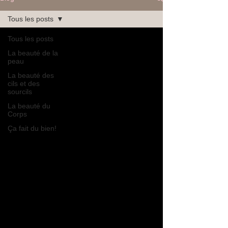
Tous les posts
Tous les posts
La beauté de la
peau
La beauté des
cils et des
sourcils
La beauté du
Corps
Ça fait du bien!