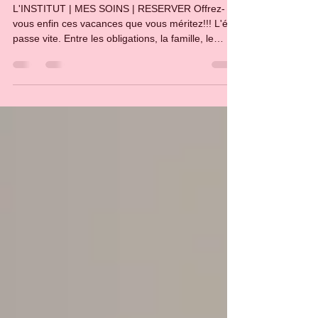
explique tout!
L'INSTITUT | MES SOINS | RESERVER Offrez-
vous enfin ces vacances que vous méritez!!! L'été
passe vite. Entre les obligations, la famille, le
travail et la charge mentale, il est parfois difficile
de trouver un vrai moment pour soi. J'ai imaginé
cette Pause d'Été comme une parenthèse de
2h30 où tout est pensé pour vous permettre de
relâcher la pression, retrouver une peau
lumineuse et repartir légère… jusqu'au bout des
ongles. 🎁 Offre de réservation anticipée Réservez
votre