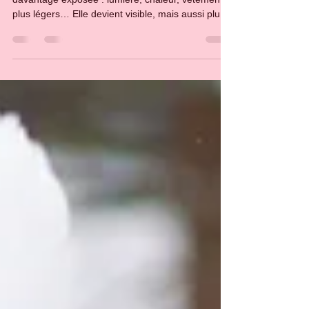
éclatante
À l’approche des beaux jours, la peau est
davantage exposée : lumière, chaleur, vêtements
plus légers… Elle devient visible, mais aussi plus
vulnérable. Pourtant, une belle peau ne dépend
pas uniquement du soleil ou des produits
appliqués à la dernière minute. Elle se prépare en
amont, avec des gestes précis et une
compréhension des déséquilibres cutanés les plus
fréquents. Peau sèche, poils incarnés, kératose
pilaire, boutons post-épilation… Ces
problématiques sont souvent l