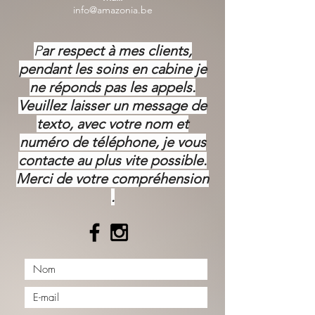
info@amazonia.be
P
ar respect à mes clients,
pendant les soins en cabine je
ne réponds pas les appels.
Veuillez laisser un message de
texto, avec votre nom et
numéro de téléphone, je vous
contacte au plus vite possible.
Merci de votre
compréhension
.