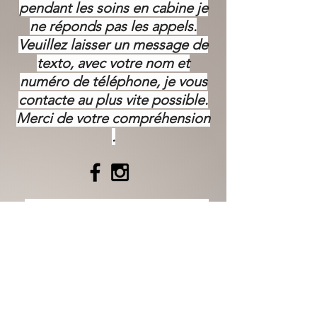
pendant les soins en cabine je
ne réponds pas les appels.
Veuillez laisser un message de
texto, avec votre nom et
numéro de téléphone, je vous
contacte au plus vite possible.
Merci de votre
compréhension
.