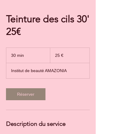
Teinture des cils 30'
25€
25
euros
30 min
3
25 €
0
m
Institut de beauté AMAZONIA
i
n
Réserver
Description du service