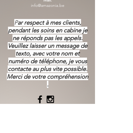
Mail:
info@amazonia.be
P
ar respect à mes clients,
pendant les soins en cabine je
ne réponds pas les appels.
Veuillez laisser un message de
texto, avec votre nom et
numéro de téléphone, je vous
contacte au plus vite possible.
Merci de votre
compréhension
.