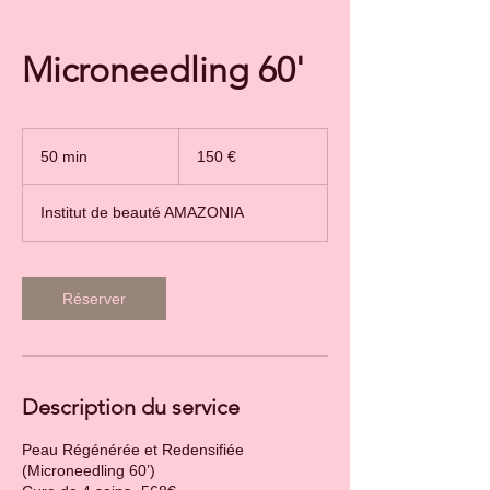
Microneedling 60'
150
euros
50 min
5
150 €
0
m
Institut de beauté AMAZONIA
i
n
Réserver
Description du service
Peau Régénérée et Redensifiée
(Microneedling 60’)