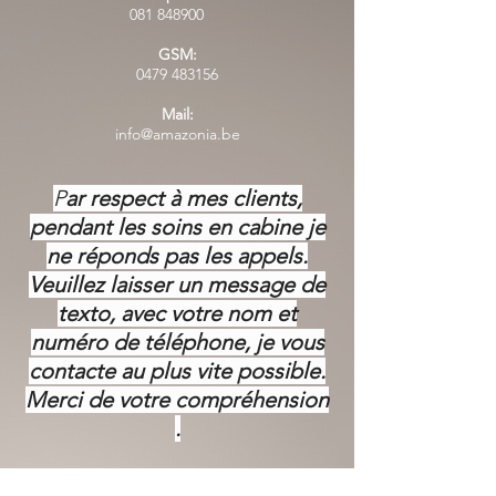
081 848900
GSM:
0479 483156
Mail:
info@amazonia.be
P
ar respect à mes clients,
pendant les soins en cabine je
ne réponds pas les appels.
Veuillez laisser un message de
texto, avec votre nom et
numéro de téléphone, je vous
contacte au plus vite possible.
Merci de votre
compréhension
.