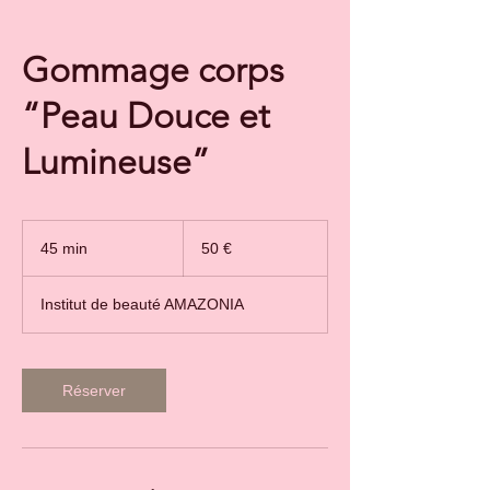
Gommage corps
“Peau Douce et
Lumineuse”
50
euros
45 min
4
50 €
5
m
Institut de beauté AMAZONIA
i
n
Réserver