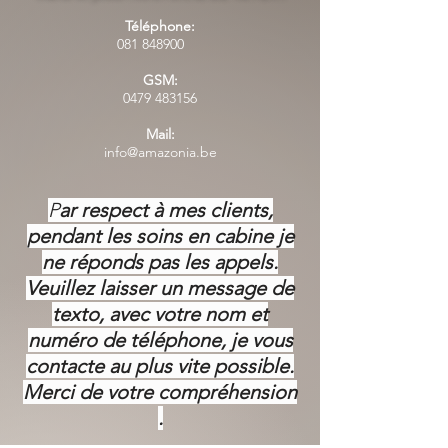
Téléphone:
081 848900
GSM:
0479 483156
Mail:
info@amazonia.be
P
ar respect à mes clients,
pendant les soins en cabine je
ne réponds pas les appels.
Veuillez laisser un message de
texto, avec votre nom et
numéro de téléphone, je vous
contacte au plus vite possible.
Merci de votre
compréhension
.