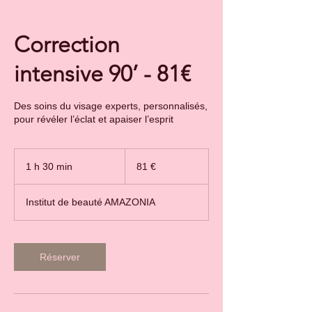
Correction
intensive 90’ - 81€
Des soins du visage experts, personnalisés,
pour révéler l’éclat et apaiser l’esprit
81
euros
1 h 30 min
1
81 €
3
0
Institut de beauté AMAZONIA
m
i
n
Réserver