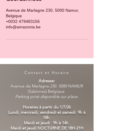
Avenue de Marlagne 230, 5000 Namur,
Belgique
+0032 479483156
info@amazonia.be
Contact et Horaire
Adresse:
Avenue de Marlagne.230. 5000 NAMUR
(Salzinnes).Belgique
Parking privé disponible sur place.
Horaires à partir du 1/7/26
Lundi, mercredi, vendredi et samedi 9h à
18h
Mardi et jeudi 9h à 14h
Mardi et jeudi NOCTURNE DE 18H-21H