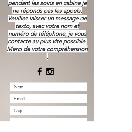
pendant les soins en cabine je
ne réponds pas les appels.
Veuillez laisser un message de
texto, avec votre nom et
numéro de téléphone, je vous
contacte au plus vite possible.
Merci de votre
compréhension
.