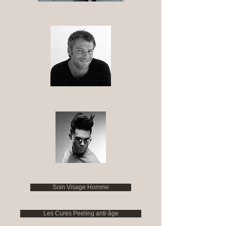
Soin Visage Homme
Les Cures Peeling anti-âge