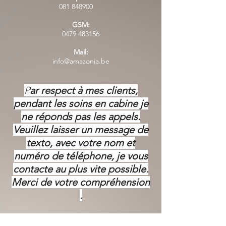
081 848900
GSM:
0479 483156
Mail:
info@amazonia.be
P
ar respect à mes clients,
pendant les soins en cabine je
ne réponds pas les appels.
Veuillez laisser un message de
texto, avec votre nom et
numéro de téléphone, je vous
contacte au plus vite possible.
Merci de votre
compréhension
.