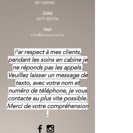
081 848900
GSM:
0479 483156
Mail:
info@amazonia.be
P
ar respect à mes clients,
pendant les soins en cabine je
ne réponds pas les appels.
Veuillez laisser un message de
texto, avec votre nom et
numéro de téléphone, je vous
contacte au plus vite possible.
Merci de votre
compréhension
.