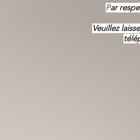
P
ar respe
Veuillez lais
télé