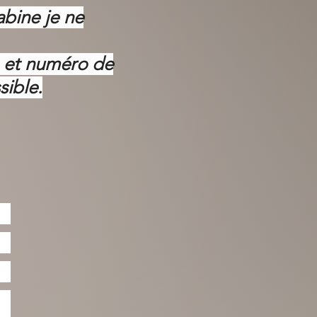
abine je ne
m et numéro de
sible.