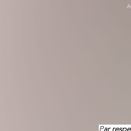
A
P
ar respe