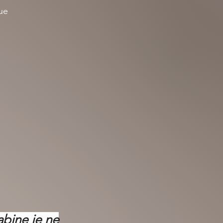
que
abine je ne