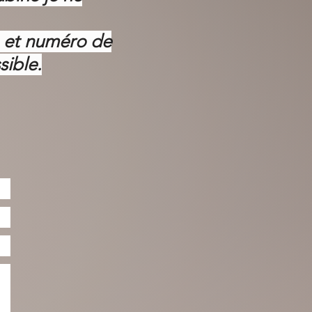
m et numéro de
sible.