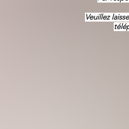
Veuillez lais
télé