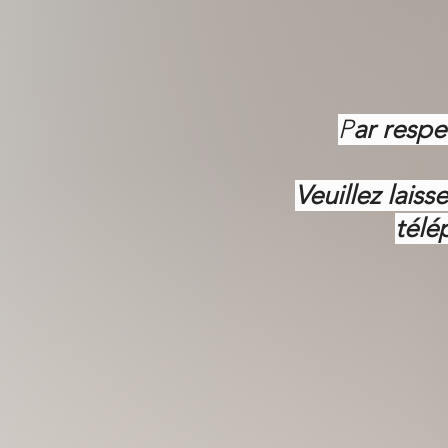
P
ar respe
Veuillez lais
télé