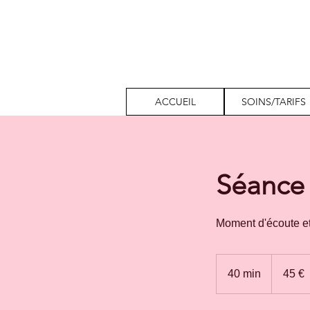
ACCUEIL
SOINS/TARIFS
Séance 
Moment d'écoute et
45
euros
40 min
4
45 €
0
m