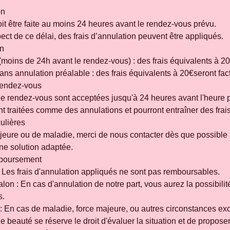
on
it être faite au moins 24 heures avant le rendez-vous prévu.
ct de ce délai, des frais d’annulation peuvent être appliqués.
on
(moins de 24h avant le rendez-vous) : des frais équivalents à 20
ns annulation préalable : des frais équivalents à 20€seront fac
 rendez-vous
de rendez-vous sont acceptées jusqu'à 24 heures avant l'heure 
ont traitées comme des annulations et pourront entraîner des frais
culières
jeure ou de maladie, merci de nous contacter dès que possible
ne solution adaptée.
mboursement
: Les frais d'annulation appliqués ne sont pas remboursables.
alon : En cas d'annulation de notre part, vous aurez la possibil
s.
: En cas de maladie, force majeure, ou autres circonstances ex
ut de beauté se réserve le droit d'évaluer la situation et de propos