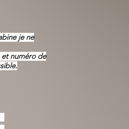
abine je ne
m et numéro de
sible.