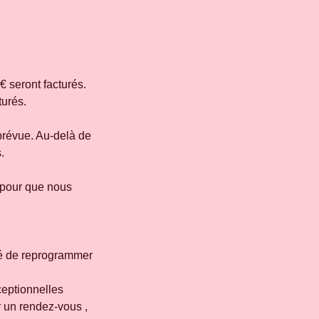
€ seront facturés.
turés.
prévue. Au-delà de
.
 pour que nous
ité de reprogrammer
ceptionnelles
er un rendez-vous ,