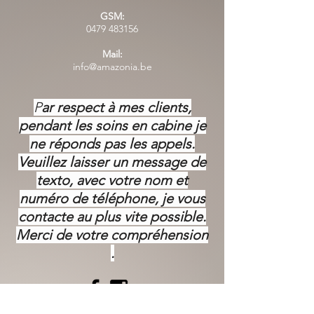
GSM:
0479 483156
Mail:
info@amazonia.be
P
ar respect à mes clients,
pendant les soins en cabine je
ne réponds pas les appels.
Veuillez laisser un message de
texto, avec votre nom et
numéro de téléphone, je vous
contacte au plus vite possible.
Merci de votre
compréhension
.