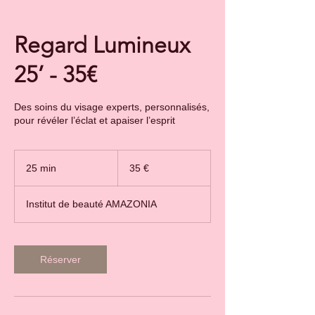
Regard Lumineux
25’ - 35€
Des soins du visage experts, personnalisés,
pour révéler l’éclat et apaiser l’esprit
35
euros
25 min
2
35 €
5
m
Institut de beauté AMAZONIA
i
n
Réserver