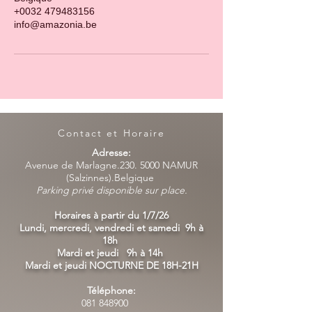
+0032 479483156
info@amazonia.be
Contact et Horaire
Adresse:
Avenue de Marlagne.230. 5000 NAMUR
(Salzinnes).Belgique
Parking privé disponible sur place.
Horaires à partir du 1/7/26
Lundi, mercredi, vendredi et samedi 9h à
18h
Mardi et jeudi 9h à 14h
Mardi et jeudi NOCTURNE DE 18H-21H
Téléphone:
081 848900