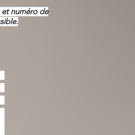
m et numéro de
sible.