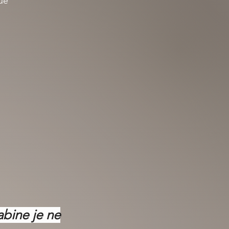
que
abine je ne