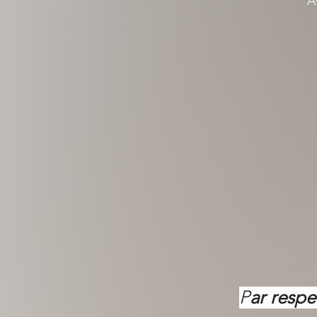
A
P
ar respe