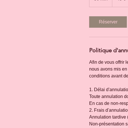
0
m
i
Réserver
n
Politique d'ann
Afin de vous offrir 
nous avons mis en 
conditions avant de
1. Délai d'annulati
Toute annulation do
En cas de non-respe
2. Frais d'annulati
Annulation tardive 
Non-présentation sa