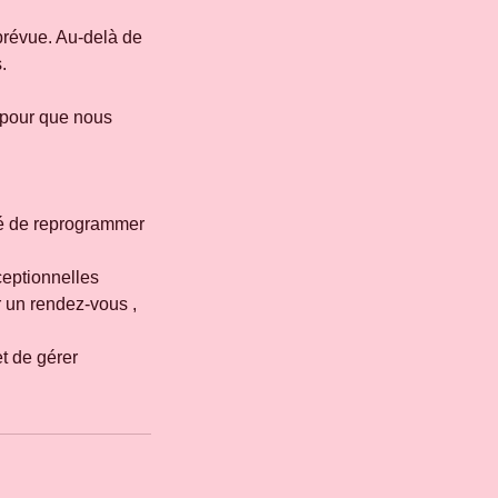
prévue. Au-delà de
.
 pour que nous
ité de reprogrammer
ceptionnelles
er un rendez-vous ,
t de gérer