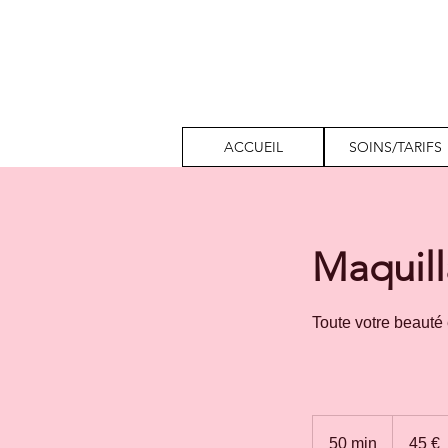
ACCUEIL
SOINS/TARIFS
Maquill
Toute votre beauté
45
euros
50 min
5
45 €