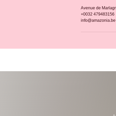
Avenue de Marlagn
+0032 479483156
info@amazonia.be