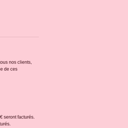
tous nos clients,
ce de ces
€ seront facturés.
turés.