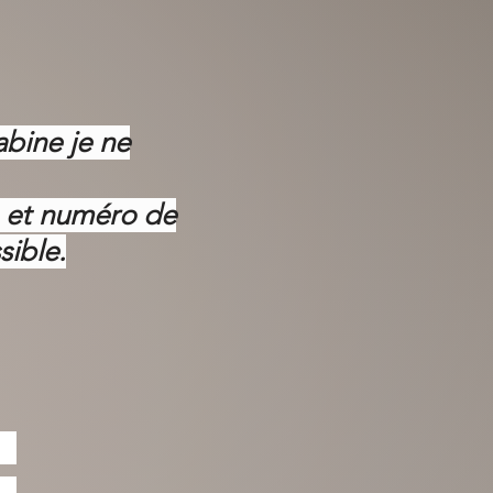
abine je ne
m et numéro de
sible.