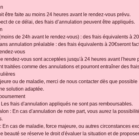
on
it être faite au moins 24 heures avant le rendez-vous prévu.
ct de ce délai, des frais d’annulation peuvent être appliqués.
on
(moins de 24h avant le rendez-vous) : des frais équivalents à 20
ns annulation préalable : des frais équivalents à 20€seront fac
 rendez-vous
de rendez-vous sont acceptées jusqu'à 24 heures avant l'heure 
ont traitées comme des annulations et pourront entraîner des frais
culières
jeure ou de maladie, merci de nous contacter dès que possible
ne solution adaptée.
mboursement
: Les frais d'annulation appliqués ne sont pas remboursables.
alon : En cas d'annulation de notre part, vous aurez la possibil
s.
: En cas de maladie, force majeure, ou autres circonstances ex
ut de beauté se réserve le droit d'évaluer la situation et de propos