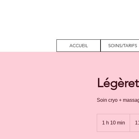
ACCUEIL
SOINS/TARIFS
Légèret
Soin cryo + massag
110
euros
1 h 10 min
1
1
1
0