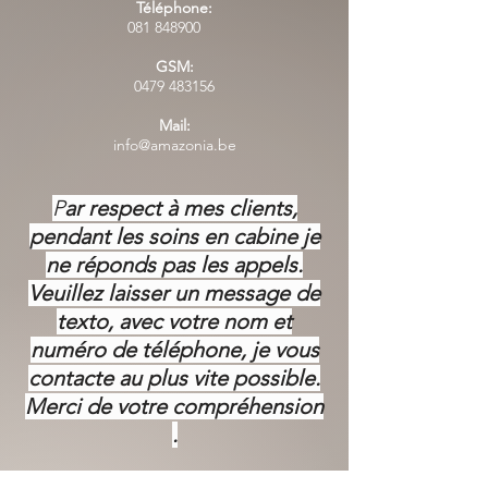
Téléphone:
081 848900
GSM:
0479 483156
Mail:
info@amazonia.be
P
ar respect à mes clients,
pendant les soins en cabine je
ne réponds pas les appels.
Veuillez laisser un message de
texto, avec votre nom et
numéro de téléphone, je vous
contacte au plus vite possible.
Merci de votre
compréhension
.