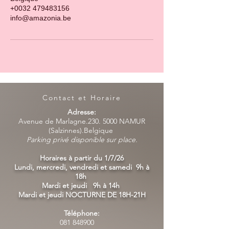
+0032 479483156
info@amazonia.be
Contact et Horaire
Adresse:
Avenue de Marlagne.230. 5000 NAMUR
(Salzinnes).Belgique
Parking privé disponible sur place.
Horaires à partir du 1/7/26
Lundi, mercredi, vendredi et samedi 9h à
18h
Mardi et jeudi 9h à 14h
Mardi et jeudi NOCTURNE DE 18H-21H
Téléphone:
081 848900