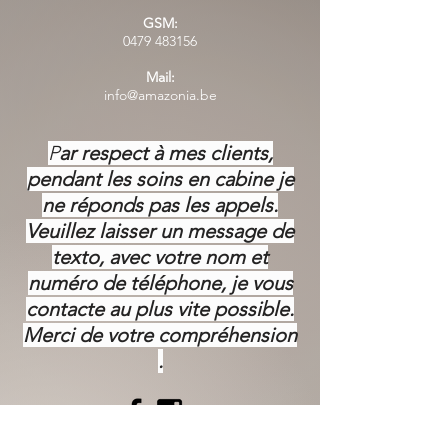
GSM:
0479 483156
Mail:
info@amazonia.be
P
ar respect à mes clients,
pendant les soins en cabine je
ne réponds pas les appels.
Veuillez laisser un message de
texto, avec votre nom et
numéro de téléphone, je vous
contacte au plus vite possible.
Merci de votre
compréhension
.