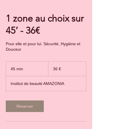
1 zone au choix sur
45’ - 36€
Pour elle et pour lui. Sécurité, Hygiène et
Douceur
36
euros
45 min
4
36 €
5
m
Institut de beauté AMAZONIA
i
n
Réserver