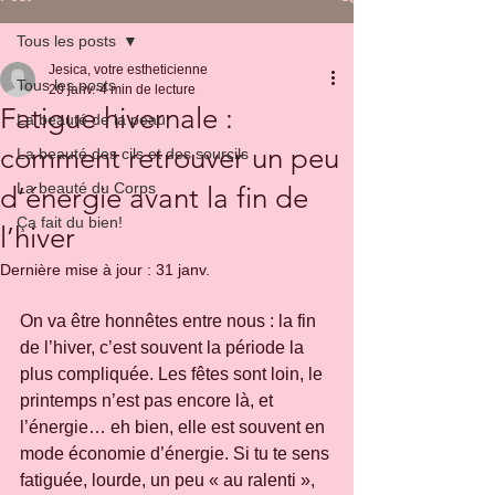
Tous les posts
Jesica, votre estheticienne
Tous les posts
20 janv.
4 min de lecture
Fatigue hivernale :
La beauté de la peau
comment retrouver un peu
La beauté des cils et des sourcils
La beauté du Corps
d’énergie avant la fin de
Ça fait du bien!
l’hiver
Dernière mise à jour :
31 janv.
On va être honnêtes entre nous : la fin 
de l’hiver, c’est souvent la période la 
plus compliquée. Les fêtes sont loin, le 
printemps n’est pas encore là, et 
l’énergie… eh bien, elle est souvent en 
mode économie d’énergie. Si tu te sens 
fatiguée, lourde, un peu « au ralenti », 