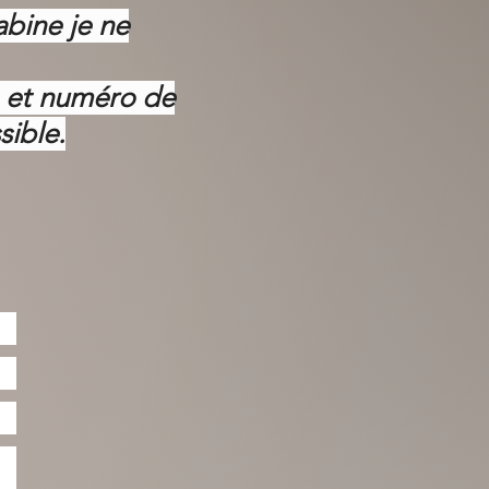
abine je ne
m et numéro de
sible.