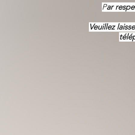
P
ar respe
Veuillez lais
télé