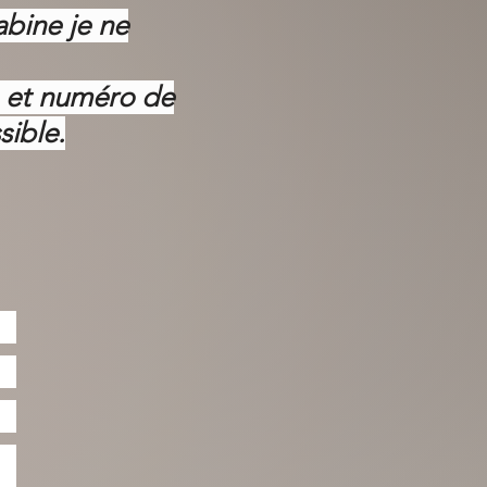
abine je ne
m et numéro de
sible.