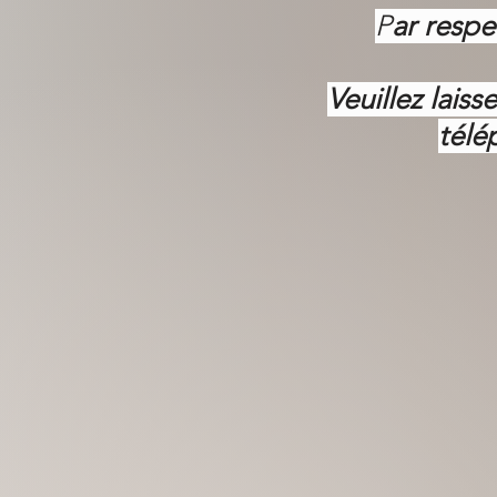
P
ar respe
Veuillez lais
télé